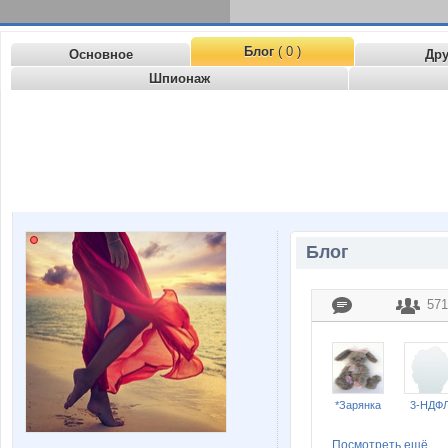
Блог
( 0 )
Основное
Др
Шпионаж
Блог
571
*Зарянка
3-НДФ
Посмотреть ещё