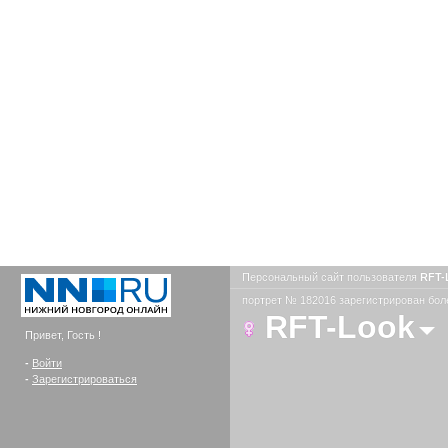
Персональный сайт пользователя
RFT-
портрет № 182016 зарегистрирован боле
RFT-Look
Привет, Гость !
-
Войти
-
Зарегистрироваться