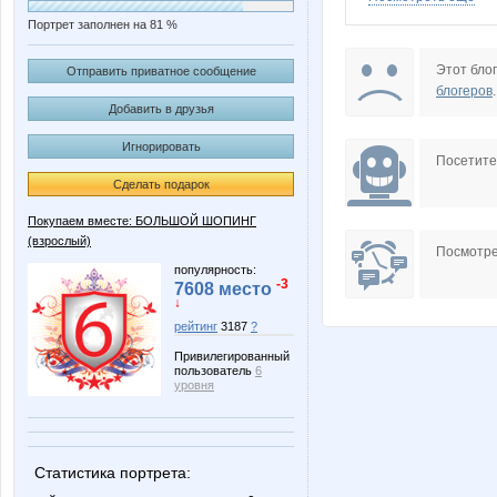
Портрет заполнен на 81 %
Pristavochka
Puzzz
Этот блог
Отправить приватное сообщение
блогеров
.
Добавить в друзья
Игнорировать
Zebra0604
adelnn
Посетит
Сделать подарок
Покупаем вместе: БОЛЬШОЙ ШОПИНГ
(взрослый)
natelka
or-ang
Посмотре
популярность:
-3
7608 место
↓
рейтинг
3187
?
Алешенька
Австра
Привилегированный
пользователь
6
уровня
Фортуна*
КСЕни
Статистика портрета: